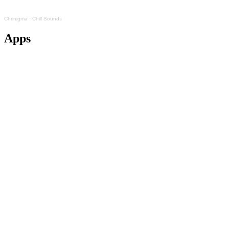
Chrinigma
·
Chill Sounds
Apps